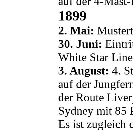
auf der 4-Mast
1899
2. Mai:
Muster
30. Juni:
Eintri
White Star Line
3. August:
4. S
auf der Jungfer
der Route Liver
Sydney mit 85 P
Es ist zugleich 