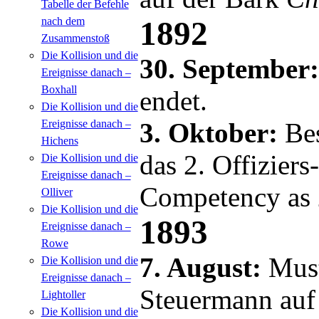
Tabelle der Befehle
nach dem
1892
Zusammenstoß
Die Kollision und die
30. September
Ereignisse danach –
Boxhall
endet.
Die Kollision und die
Ereignisse danach –
3. Oktober:
Be
Hichens
das 2. Offiziers
Die Kollision und die
Ereignisse danach –
Competency as 
Olliver
Die Kollision und die
1893
Ereignisse danach –
Rowe
7. August:
Must
Die Kollision und die
Ereignisse danach –
Steuermann auf 
Lightoller
Die Kollision und die