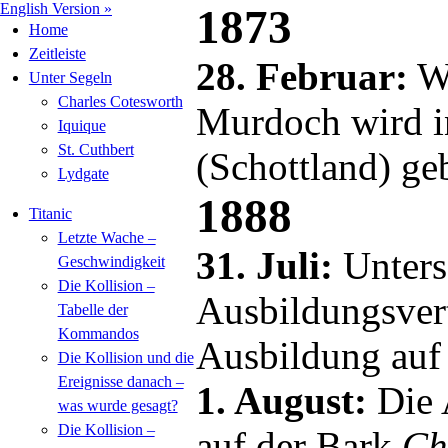
English Version »
1873
Home
Zeitleiste
28. Februar:
Wi
Unter Segeln
Charles Cotesworth
Murdoch wird i
Iquique
St. Cuthbert
(Schottland) ge
Lydgate
1888
Titanic
Letzte Wache –
31. Juli:
Unters
Geschwindigkeit
Die Kollision –
Ausbildungsvert
Tabelle der
Kommandos
Ausbildung auf 
Die Kollision und die
Ereignisse danach –
1. August:
Die 
was wurde gesagt?
Die Kollision –
auf der Bark
Ch