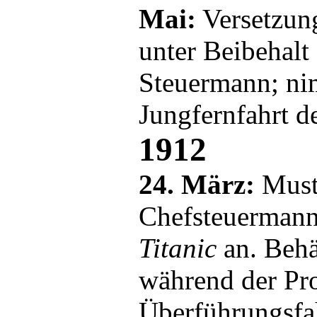
Mai:
Versetzun
unter Beibehalt
Steuermann; ni
Jungfernfahrt d
1912
24. März:
Must
Chefsteuermann 
Titanic
an. Behä
während der Pro
Überführungsfah