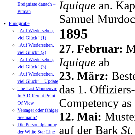
Iquique
an. Kap
Ereignisse danach –
Pitman
Samuel Murdoch
Fundgrube
1895
„Auf Wiedersehen,
viel Glück“ (1)
27. Februar:
M
„Auf Wiedersehen,
viel Glück“ (2)
Iquique
ab
„Auf Wiedersehen,
viel Glück“ (3)
23. März:
Best
„Auf Wiedersehen,
viel Glück“ – Update
das 1. Offiziers
The Last Manoeuvre
In A Different Point
Competency as 
Of View
Versager oder fähiger
12. Mai:
Muster
Seemann?
Die Personalplanung
auf der Bark
St
der White Star Line