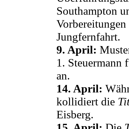
Southampton un
Vorbereitungen 
Jungfernfahrt.
9. April:
Muster
1. Steuermann f
an.
14. April:
Währ
kollidiert die
Ti
Eisberg.
15. April:
Die