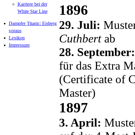
Karriere bei der
1896
White Star Line
29. Juli:
Muster
Dampfer Titanic: Eisberg
voraus
Cuthbert
ab
Lexikon
Impressum
28. September
für das Extra M
(Certificate of
Master)
1897
3. April:
Muster