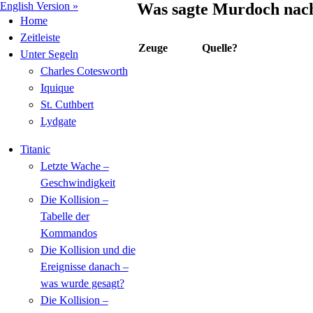
English Version »
Was sagte Murdoch nach
Home
Zeitleiste
Zeuge
Quelle?
Unter Segeln
Charles Cotesworth
Iquique
St. Cuthbert
Lydgate
Titanic
Letzte Wache –
Geschwindigkeit
Die Kollision –
Tabelle der
Kommandos
Die Kollision und die
Ereignisse danach –
was wurde gesagt?
Die Kollision –