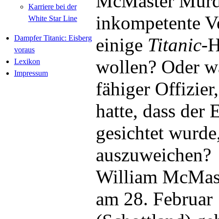
McMaster Murd
Karriere bei der
inkompetente Ve
White Star Line
Dampfer Titanic: Eisberg
einige
Titanic
-H
voraus
wollen? Oder w
Lexikon
Impressum
fähiger Offizier
hatte, dass der 
gesichtet wurd
auszuweichen?
William McMas
am 28. Februar 