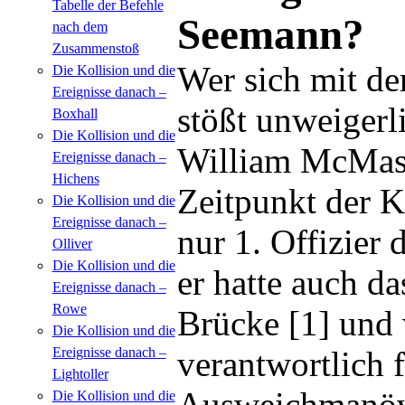
Tabelle der Befehle
Seemann?
nach dem
Zusammenstoß
Wer sich mit d
Die Kollision und die
Ereignisse danach –
stößt unweiger
Boxhall
Die Kollision und die
William McMas
Ereignisse danach –
Hichens
Zeitpunkt der K
Die Kollision und die
Ereignisse danach –
nur 1. Offizier 
Olliver
Die Kollision und die
er hatte auch 
Ereignisse danach –
Rowe
Brücke [1] und
Die Kollision und die
Ereignisse danach –
verantwortlich 
Lightoller
Ausweichmanöve
Die Kollision und die