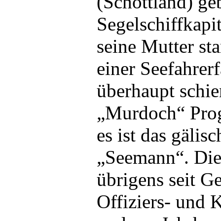
(Schottland) ge
Segelschiffkapit
seine Mutter st
einer Seefahrer
überhaupt schi
„Murdoch“ Prog
es ist das gälis
„Seemann“. Die
übrigens seit G
Offiziers- und 