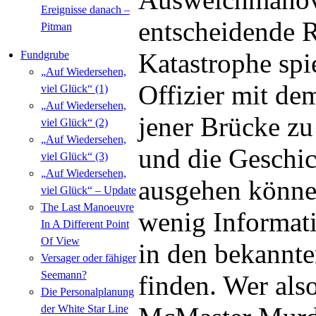
Ereignisse danach –
entscheidende R
Pitman
Katastrophe spie
Fundgrube
„Auf Wiedersehen,
Offizier mit d
viel Glück“ (1)
„Auf Wiedersehen,
jener Brücke zu
viel Glück“ (2)
„Auf Wiedersehen,
und die Geschic
viel Glück“ (3)
„Auf Wiedersehen,
ausgehen könne
viel Glück“ – Update
The Last Manoeuvre
wenig Informat
In A Different Point
Of View
in den bekannt
Versager oder fähiger
Seemann?
finden. Wer als
Die Personalplanung
der White Star Line