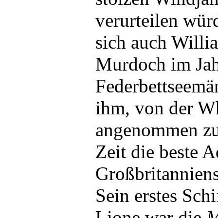
verurteilen wür
sich auch Will
Murdoch im Jah
Federbettseemä
ihm, von der Wh
angenommen zu 
Zeit die beste A
Großbritanniens
Sein erstes Schi
Lione war die
M