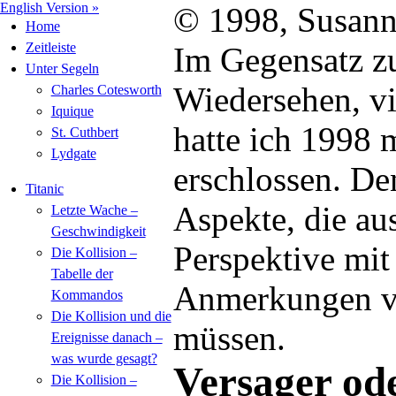
English Version »
© 1998, Susann
Home
Zeitleiste
Im Gegensatz zu
Unter Segeln
Wiedersehen, v
Charles Cotesworth
Iquique
hatte ich 1998 
St. Cuthbert
Lydgate
erschlossen. De
Titanic
Aspekte, die au
Letzte Wache –
Geschwindigkeit
Perspektive mit
Die Kollision –
Tabelle der
Anmerkungen v
Kommandos
Die Kollision und die
müssen.
Ereignisse danach –
was wurde gesagt?
Versager ode
Die Kollision –