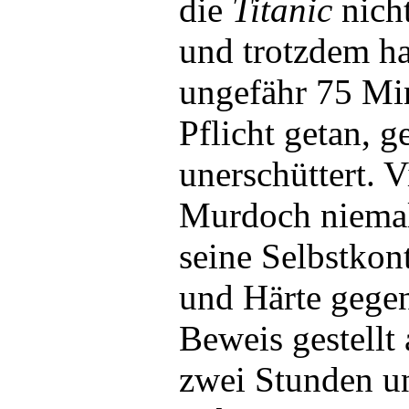
die
Titanic
nich
und trotzdem ha
ungefähr 75 Min
Pflicht getan, g
unerschüttert. V
Murdoch niemal
seine Selbstkont
und Härte gegen
Beweis gestellt 
zwei Stunden u