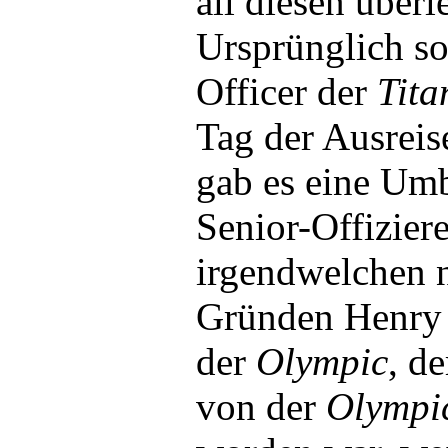
all diesen überl
Ursprünglich s
Officer der
Tita
Tag der Ausreis
gab es eine Um
Senior-Offiziere
irgendwelchen n
Gründen Henry 
der
Olympic
, d
von der
Olympi