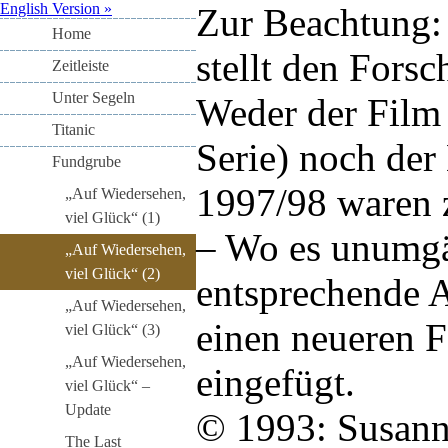
English Version »
Zur Beachtung: 
Home
stellt den Fors
Zeitleiste
Unter Segeln
Weder der Film
Titanic
Serie) noch der
Fundgrube
1997/98 waren z
„Auf Wiedersehen,
viel Glück“ (1)
– Wo es unumgän
„Auf Wiedersehen,
viel Glück“ (2)
entsprechende 
„Auf Wiedersehen,
einen neueren 
viel Glück“ (3)
„Auf Wiedersehen,
eingefügt.
viel Glück“ –
Update
© 1993: Susann
The Last