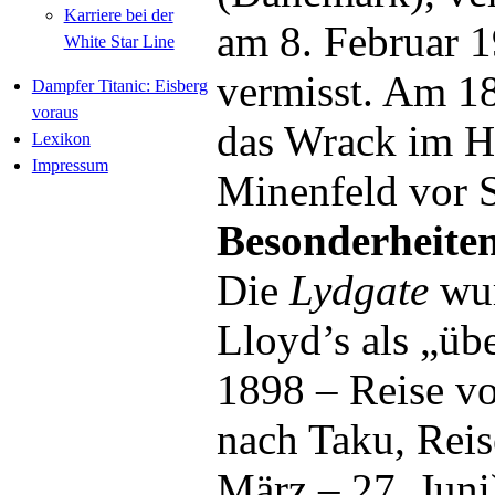
Karriere bei der
am 8. Februar 1
White Star Line
vermisst. Am 18
Dampfer Titanic: Eisberg
voraus
das Wrack im H
Lexikon
Impressum
Minenfeld vor 
Besonderheite
Die
Lydgate
wur
Lloyd’s als „übe
1898 – Reise v
nach Taku, Reis
März – 27. Juni