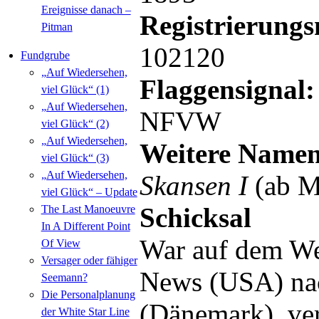
Ereignisse danach –
Registrierung
Pitman
102120
Fundgrube
„Auf Wiedersehen,
Flaggensignal:
viel Glück“ (1)
„Auf Wiedersehen,
NFVW
viel Glück“ (2)
„Auf Wiedersehen,
Weitere Namen
viel Glück“ (3)
„Auf Wiedersehen,
Skansen I
(ab M
viel Glück“ – Update
Schicksal
The Last Manoeuvre
In A Different Point
War auf dem W
Of View
Versager oder fähiger
News (USA) na
Seemann?
Die Personalplanung
(Dänemark), ve
der White Star Line