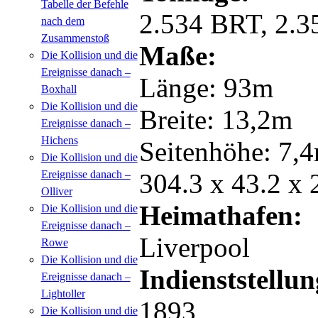
Tabelle der Befehle
2.534 BRT, 2.
nach dem
Zusammenstoß
Maße:
Die Kollision und die
Ereignisse danach –
Länge: 93m
Boxhall
Die Kollision und die
Breite: 13,2m
Ereignisse danach –
Hichens
Seitenhöhe: 7,
Die Kollision und die
Ereignisse danach –
304.3 x 43.2 x 
Olliver
Heimathafen:
Die Kollision und die
Ereignisse danach –
Liverpool
Rowe
Die Kollision und die
Indienststellun
Ereignisse danach –
Lightoller
1893
Die Kollision und die