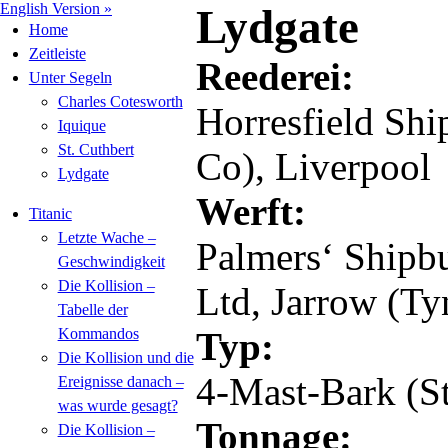
English Version »
Lydgate
Home
Zeitleiste
Reederei:
Unter Segeln
Charles Cotesworth
Horresfield Shi
Iquique
St. Cuthbert
Co), Liverpool
Lydgate
Werft:
Titanic
Letzte Wache –
Palmers‘ Shipb
Geschwindigkeit
Die Kollision –
Ltd, Jarrow (Ty
Tabelle der
Kommandos
Typ:
Die Kollision und die
4-Mast-Bark (St
Ereignisse danach –
was wurde gesagt?
Tonnage:
Die Kollision –